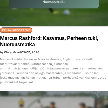
PELAAJABIOGRAFIAT
Marcus Rashford: Kasvatus, Perheen tuki,
Nuoruusmatka
by Oliver Grant
05/02/2026
Marcus Rashfordin kasvu Manchesterissa, Englannissa, vaikutti
merkittävästi hänen luonteeseensa ja uraansa
ammattilaisjalkapalloilijana. Omistautuneen perheen ja elinvoimaisen
yhteisön tukemana hän navigoi haasteiden ja mahdollisuuksien läpi,
jotka muovasivat hänen matkaansa. Hänen perheensä vankka kannustus
ja uhraukset tarjosivat…