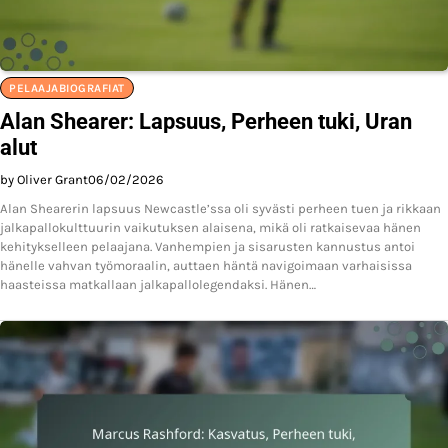
PELAAJABIOGRAFIAT
Alan Shearer: Lapsuus, Perheen tuki, Uran
alut
by Oliver Grant
06/02/2026
Alan Shearerin lapsuus Newcastle’ssa oli syvästi perheen tuen ja rikkaan
jalkapallokulttuurin vaikutuksen alaisena, mikä oli ratkaisevaa hänen
kehitykselleen pelaajana. Vanhempien ja sisarusten kannustus antoi
hänelle vahvan työmoraalin, auttaen häntä navigoimaan varhaisissa
haasteissa matkallaan jalkapallolegendaksi. Hänen…