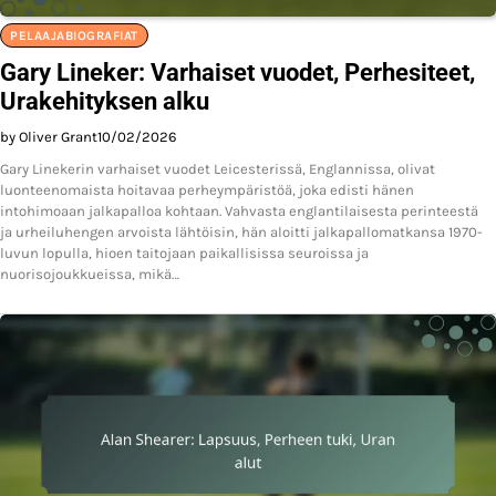
PELAAJABIOGRAFIAT
Gary Lineker: Varhaiset vuodet, Perhesiteet,
Urakehityksen alku
by Oliver Grant
10/02/2026
Gary Linekerin varhaiset vuodet Leicesterissä, Englannissa, olivat
luonteenomaista hoitavaa perheympäristöä, joka edisti hänen
intohimoaan jalkapalloa kohtaan. Vahvasta englantilaisesta perinteestä
ja urheiluhengen arvoista lähtöisin, hän aloitti jalkapallomatkansa 1970-
luvun lopulla, hioen taitojaan paikallisissa seuroissa ja
nuorisojoukkueissa, mikä…