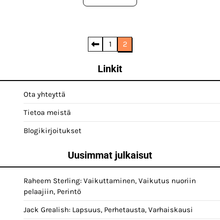
Posts
1
2
pagination
Linkit
Ota yhteyttä
Tietoa meistä
Blogikirjoitukset
Uusimmat julkaisut
Raheem Sterling: Vaikuttaminen, Vaikutus nuoriin
pelaajiin, Perintö
Jack Grealish: Lapsuus, Perhetausta, Varhaiskausi