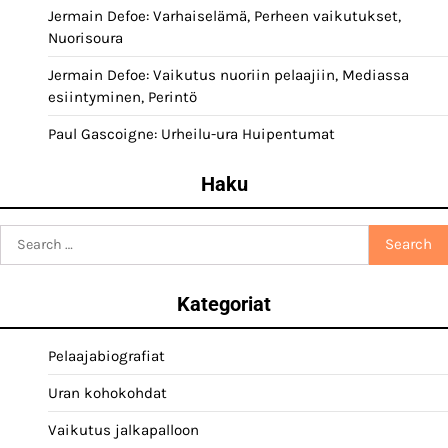
Jermain Defoe: Varhaiselämä, Perheen vaikutukset,
Nuorisoura
Jermain Defoe: Vaikutus nuoriin pelaajiin, Mediassa
esiintyminen, Perintö
Paul Gascoigne: Urheilu-ura Huipentumat
Haku
Search
for:
Kategoriat
Pelaajabiografiat
Uran kohokohdat
Vaikutus jalkapalloon