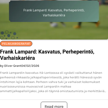
PELAAJABIOGRAFIAT
Frank Lampard: Kasvatus, Perheperintö,
Varhaiskariéra
by Oliver Grant
04/02/2026
Frank Lampardin kasvatus Itä-Lontoossa oli syvästi vaikuttanut hänen
perheensä rikkaasta jalkapalloperinteestä, joka herätti hänessä syvän
intohimon lajia kohtaan. Perheen vahva tuki ja varhaiset kokemukset
nuorisoseuroissa muovasivat Lampardin matkaa
ammattijalkapalloilijaksi, joka oli täynnä omistautumista ja merkittäviä…
Read more