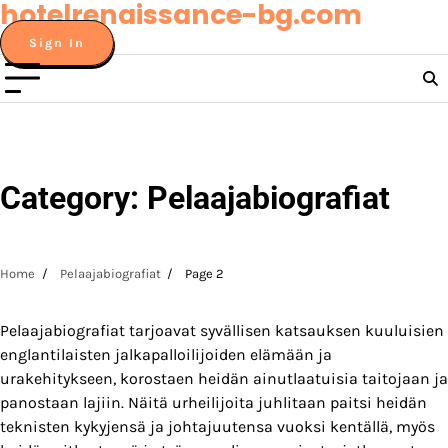
hotelrenaissance-bg.com
Skip
to
Sign In
content
Category:
Pelaajabiografiat
Home
Pelaajabiografiat
Page 2
Pelaajabiografiat tarjoavat syvällisen katsauksen kuuluisien
englantilaisten jalkapalloilijoiden elämään ja
urakehitykseen, korostaen heidän ainutlaatuisia taitojaan ja
panostaan lajiin. Näitä urheilijoita juhlitaan paitsi heidän
teknisten kykyjensä ja johtajuutensa vuoksi kentällä, myös