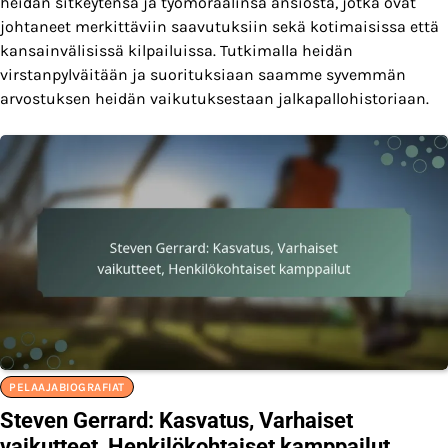
heidän sitkeytensä ja työmoraalinsa ansiosta, jotka ovat
johtaneet merkittäviin saavutuksiin sekä kotimaisissa että
kansainvälisissä kilpailuissa. Tutkimalla heidän
virstanpylväitään ja suorituksiaan saamme syvemmän
arvostuksen heidän vaikutuksestaan jalkapallohistoriaan.
PELAAJABIOGRAFIAT
Steven Gerrard: Kasvatus, Varhaiset
vaikutteet, Henkilökohtaiset kamppailut