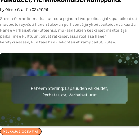
by Oliver Grant
11/02/2026
Steven Gerrardin matka nuoresta pojasta Liverpoolissa jalkapalloikoniksi
muotoutui syvästi hänen tukevan perheensä ja yhteisösiteidensä kautta.
Hänen varhaiset vaikutteensa, mukaan lukien keskeiset mentorit ja
paikallinen kulttuuri, olivat ratkaisevassa roolissa hänen
kehityksessään, kun taas henkilökohtaiset kamppailut, kuten…
PELAAJABIOGRAFIAT