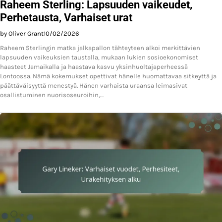
Raheem Sterling: Lapsuuden vaikeudet,
Perhetausta, Varhaiset urat
by Oliver Grant
10/02/2026
Raheem Sterlingin matka jalkapallon tähteyteen alkoi merkittävien
lapsuuden vaikeuksien taustalla, mukaan lukien sosioekonomiset
haasteet Jamaikalla ja haastava kasvu yksinhuoltajaperheessä
Lontoossa. Nämä kokemukset opettivat hänelle huomattavaa sitkeyttä ja
päättäväisyyttä menestyä. Hänen varhaista uraansa leimasivat
osallistuminen nuorisoseuroihin,…