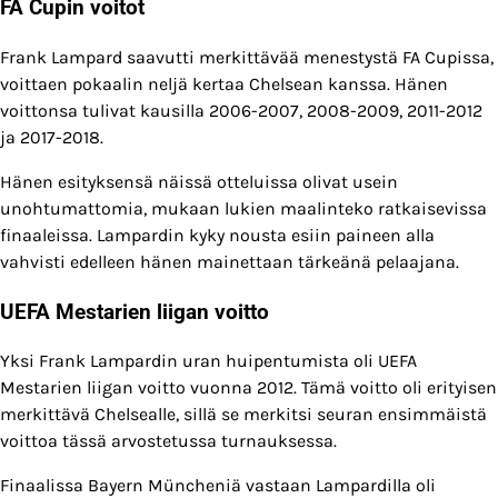
FA Cupin voitot
Frank Lampard saavutti merkittävää menestystä FA Cupissa,
voittaen pokaalin neljä kertaa Chelsean kanssa. Hänen
voittonsa tulivat kausilla 2006-2007, 2008-2009, 2011-2012
ja 2017-2018.
Hänen esityksensä näissä otteluissa olivat usein
unohtumattomia, mukaan lukien maalinteko ratkaisevissa
finaaleissa. Lampardin kyky nousta esiin paineen alla
vahvisti edelleen hänen mainettaan tärkeänä pelaajana.
UEFA Mestarien liigan voitto
Yksi Frank Lampardin uran huipentumista oli UEFA
Mestarien liigan voitto vuonna 2012. Tämä voitto oli erityisen
merkittävä Chelsealle, sillä se merkitsi seuran ensimmäistä
voittoa tässä arvostetussa turnauksessa.
Finaalissa Bayern Müncheniä vastaan Lampardilla oli