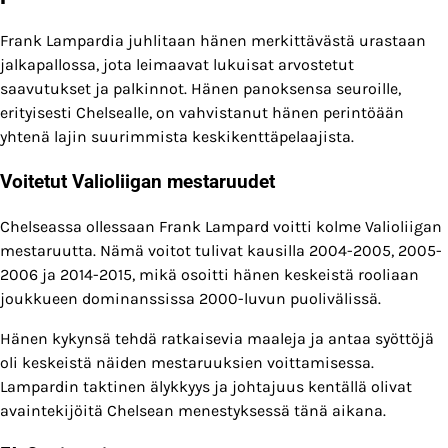
Frank Lampardia juhlitaan hänen merkittävästä urastaan
jalkapallossa, jota leimaavat lukuisat arvostetut
saavutukset ja palkinnot. Hänen panoksensa seuroille,
erityisesti Chelsealle, on vahvistanut hänen perintöään
yhtenä lajin suurimmista keskikenttäpelaajista.
Voitetut Valioliigan mestaruudet
Chelseassa ollessaan Frank Lampard voitti kolme Valioliigan
mestaruutta. Nämä voitot tulivat kausilla 2004-2005, 2005-
2006 ja 2014-2015, mikä osoitti hänen keskeistä rooliaan
joukkueen dominanssissa 2000-luvun puolivälissä.
Hänen kykynsä tehdä ratkaisevia maaleja ja antaa syöttöjä
oli keskeistä näiden mestaruuksien voittamisessa.
Lampardin taktinen älykkyys ja johtajuus kentällä olivat
avaintekijöitä Chelsean menestyksessä tänä aikana.