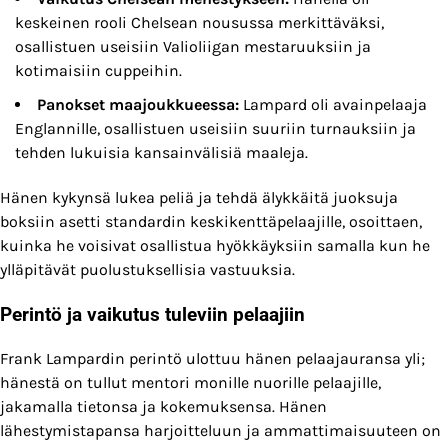
keskeinen rooli Chelsean nousussa merkittäväksi,
osallistuen useisiin Valioliigan mestaruuksiin ja
kotimaisiin cuppeihin.
Panokset maajoukkueessa:
Lampard oli avainpelaaja
Englannille, osallistuen useisiin suuriin turnauksiin ja
tehden lukuisia kansainvälisiä maaleja.
Hänen kykynsä lukea peliä ja tehdä älykkäitä juoksuja
boksiin asetti standardin keskikenttäpelaajille, osoittaen,
kuinka he voisivat osallistua hyökkäyksiin samalla kun he
ylläpitävät puolustuksellisia vastuuksia.
Perintö ja vaikutus tuleviin pelaajiin
Frank Lampardin perintö ulottuu hänen pelaajauransa yli;
hänestä on tullut mentori monille nuorille pelaajille,
jakamalla tietonsa ja kokemuksensa. Hänen
lähestymistapansa harjoitteluun ja ammattimaisuuteen on