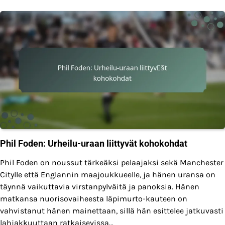
Phil Foden: Urheilu-uraan liittyvät kohokohdat
Phil Foden on noussut tärkeäksi pelaajaksi sekä Manchester
Citylle että Englannin maajoukkueelle, ja hänen uransa on
täynnä vaikuttavia virstanpylväitä ja panoksia. Hänen
matkansa nuorisovaiheesta läpimurto-kauteen on
vahvistanut hänen mainettaan, sillä hän esittelee jatkuvasti
lahjakkuuttaan ratkaisevissa…