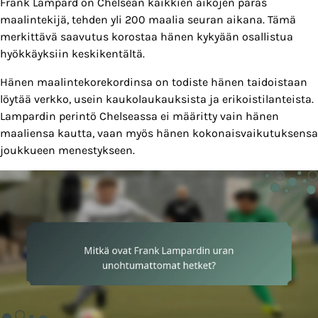
Frank Lampard on Chelsean kaikkien aikojen paras
maalintekijä, tehden yli 200 maalia seuran aikana. Tämä
merkittävä saavutus korostaa hänen kykyään osallistua
hyökkäyksiin keskikentältä.
Hänen maalintekorekordinsa on todiste hänen taidoistaan
löytää verkko, usein kaukolaukauksista ja erikoistilanteista.
Lampardin perintö Chelseassa ei määritty vain hänen
maaliensa kautta, vaan myös hänen kokonaisvaikutuksensa
joukkueen menestykseen.