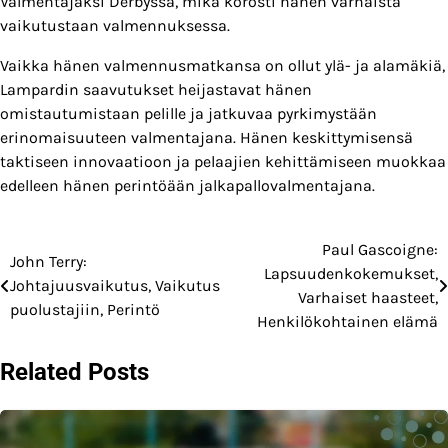
Valmentajaksi Derbyssä, mikä korosti hänen varhaista
vaikutustaan valmennuksessa.
Vaikka hänen valmennusmatkansa on ollut ylä- ja alamäkiä,
Lampardin saavutukset heijastavat hänen
omistautumistaan pelille ja jatkuvaa pyrkimystään
erinomaisuuteen valmentajana. Hänen keskittymisensä
taktiseen innovaatioon ja pelaajien kehittämiseen muokkaa
edelleen hänen perintöään jalkapallovalmentajana.
Paul Gascoigne:
Post
John Terry:
Lapsuudenkokemukset,
Johtajuusvaikutus, Vaikutus
navigation
Varhaiset haasteet,
puolustajiin, Perintö
Henkilökohtainen elämä
Related Posts