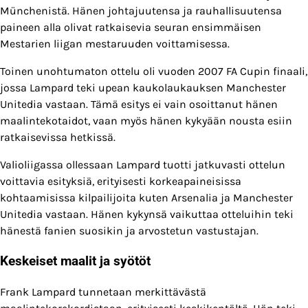
Münchenistä. Hänen johtajuutensa ja rauhallisuutensa
paineen alla olivat ratkaisevia seuran ensimmäisen
Mestarien liigan mestaruuden voittamisessa.
Toinen unohtumaton ottelu oli vuoden 2007 FA Cupin finaali,
jossa Lampard teki upean kaukolaukauksen Manchester
Unitedia vastaan. Tämä esitys ei vain osoittanut hänen
maalintekotaidot, vaan myös hänen kykyään nousta esiin
ratkaisevissa hetkissä.
Valioliigassa ollessaan Lampard tuotti jatkuvasti ottelun
voittavia esityksiä, erityisesti korkeapaineisissa
kohtaamisissa kilpailijoita kuten Arsenalia ja Manchester
Unitedia vastaan. Hänen kykynsä vaikuttaa otteluihin teki
hänestä fanien suosikin ja arvostetun vastustajan.
Keskeiset maalit ja syötöt
Frank Lampard tunnetaan merkittävästä