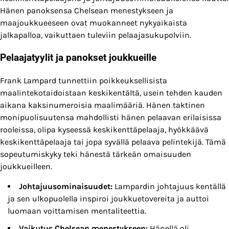
Hänen panoksensa Chelsean menestykseen ja
maajoukkueeseen ovat muokanneet nykyaikaista
jalkapalloa, vaikuttaen tuleviin pelaajasukupolviin.
Pelaajatyylit ja panokset joukkueille
Frank Lampard tunnettiin poikkeuksellisista
maalintekotaidoistaan keskikentältä, usein tehden kauden
aikana kaksinumeroisia maalimääriä. Hänen taktinen
monipuolisuutensa mahdollisti hänen pelaavan erilaisissa
rooleissa, olipa kyseessä keskikenttäpelaaja, hyökkäävä
keskikenttäpelaaja tai jopa syvällä pelaava pelintekijä. Tämä
sopeutumiskyky teki hänestä tärkeän omaisuuden
joukkueilleen.
Johtajuusominaisuudet:
Lampardin johtajuus kentällä
ja sen ulkopuolella inspiroi joukkuetovereita ja auttoi
luomaan voittamisen mentaliteettia.
Vaikutus Chelsean menestykseen:
Hänellä oli