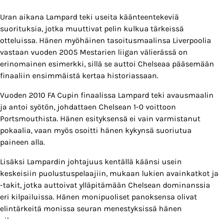
Uran aikana Lampard teki useita käänteentekeviä
suorituksia, jotka muuttivat pelin kulkua tärkeissä
otteluissa. Hänen myöhäinen tasoitusmaalinsa Liverpoolia
vastaan vuoden 2005 Mestarien liigan välierässä on
erinomainen esimerkki, sillä se auttoi Chelseaa pääsemään
finaaliin ensimmäistä kertaa historiassaan.
Vuoden 2010 FA Cupin finaalissa Lampard teki avausmaalin
ja antoi syötön, johdattaen Chelsean 1-0 voittoon
Portsmouthista. Hänen esityksensä ei vain varmistanut
pokaalia, vaan myös osoitti hänen kykynsä suoriutua
paineen alla.
Lisäksi Lampardin johtajuus kentällä käänsi usein
keskeisiin puolustuspelaajiin, mukaan lukien avainkatkot ja
-takit, jotka auttoivat ylläpitämään Chelsean dominanssia
eri kilpailuissa. Hänen monipuoliset panoksensa olivat
elintärkeitä monissa seuran menestyksissä hänen