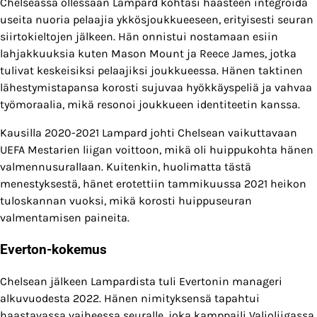
Chelseassa ollessaan Lampard kohtasi haasteen integroida
useita nuoria pelaajia ykkösjoukkueeseen, erityisesti seuran
siirtokieltojen jälkeen. Hän onnistui nostamaan esiin
lahjakkuuksia kuten Mason Mount ja Reece James, jotka
tulivat keskeisiksi pelaajiksi joukkueessa. Hänen taktinen
lähestymistapansa korosti sujuvaa hyökkäyspeliä ja vahvaa
työmoraalia, mikä resonoi joukkueen identiteetin kanssa.
Kausilla 2020-2021 Lampard johti Chelsean vaikuttavaan
UEFA Mestarien liigan voittoon, mikä oli huippukohta hänen
valmennusurallaan. Kuitenkin, huolimatta tästä
menestyksestä, hänet erotettiin tammikuussa 2021 heikon
tuloskannan vuoksi, mikä korosti huippuseuran
valmentamisen paineita.
Everton-kokemus
Chelsean jälkeen Lampardista tuli Evertonin manageri
alkuvuodesta 2022. Hänen nimityksensä tapahtui
haastavassa vaiheessa seuralle, joka kamppaili Valioliigassa.