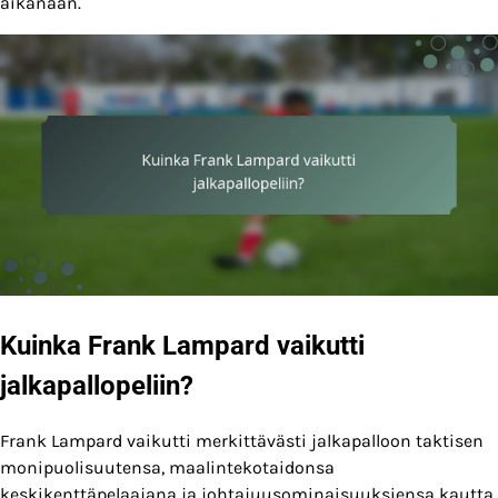
aikanaan.
Kuinka Frank Lampard vaikutti
jalkapallopeliin?
Frank Lampard vaikutti merkittävästi jalkapalloon taktisen
monipuolisuutensa, maalintekotaidonsa
keskikenttäpelaajana ja johtajuusominaisuuksiensa kautta.