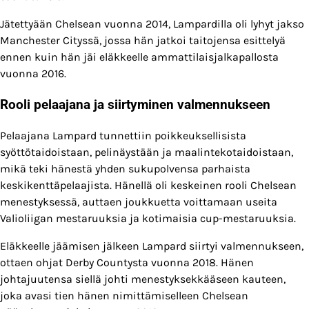
Jätettyään Chelsean vuonna 2014, Lampardilla oli lyhyt jakso
Manchester Cityssä, jossa hän jatkoi taitojensa esittelyä
ennen kuin hän jäi eläkkeelle ammattilaisjalkapallosta
vuonna 2016.
Rooli pelaajana ja siirtyminen valmennukseen
Pelaajana Lampard tunnettiin poikkeuksellisista
syöttötaidoistaan, pelinäystään ja maalintekotaidoistaan,
mikä teki hänestä yhden sukupolvensa parhaista
keskikenttäpelaajista. Hänellä oli keskeinen rooli Chelsean
menestyksessä, auttaen joukkuetta voittamaan useita
Valioliigan mestaruuksia ja kotimaisia cup-mestaruuksia.
Eläkkeelle jäämisen jälkeen Lampard siirtyi valmennukseen,
ottaen ohjat Derby Countysta vuonna 2018. Hänen
johtajuutensa siellä johti menestyksekkääseen kauteen,
joka avasi tien hänen nimittämiselleen Chelsean