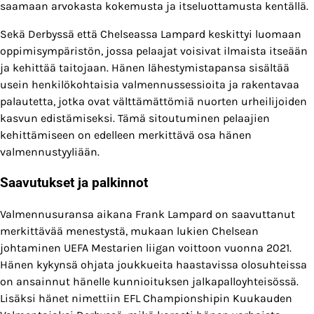
saamaan arvokasta kokemusta ja itseluottamusta kentällä.
Sekä Derbyssä että Chelseassa Lampard keskittyi luomaan
oppimisympäristön, jossa pelaajat voisivat ilmaista itseään
ja kehittää taitojaan. Hänen lähestymistapansa sisältää
usein henkilökohtaisia valmennussessioita ja rakentavaa
palautetta, jotka ovat välttämättömiä nuorten urheilijoiden
kasvun edistämiseksi. Tämä sitoutuminen pelaajien
kehittämiseen on edelleen merkittävä osa hänen
valmennustyyliään.
Saavutukset ja palkinnot
Valmennusuransa aikana Frank Lampard on saavuttanut
merkittävää menestystä, mukaan lukien Chelsean
johtaminen UEFA Mestarien liigan voittoon vuonna 2021.
Hänen kykynsä ohjata joukkueita haastavissa olosuhteissa
on ansainnut hänelle kunnioituksen jalkapalloyhteisössä.
Lisäksi hänet nimettiin EFL Championshipin Kuukauden