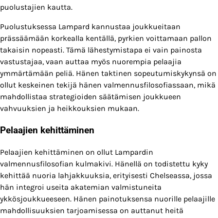
puolustajien kautta.
Puolustuksessa Lampard kannustaa joukkueitaan
prässäämään korkealla kentällä, pyrkien voittamaan pallon
takaisin nopeasti. Tämä lähestymistapa ei vain painosta
vastustajaa, vaan auttaa myös nuorempia pelaajia
ymmärtämään peliä. Hänen taktinen sopeutumiskykynsä on
ollut keskeinen tekijä hänen valmennusfilosofiassaan, mikä
mahdollistaa strategioiden säätämisen joukkueen
vahvuuksien ja heikkouksien mukaan.
Pelaajien kehittäminen
Pelaajien kehittäminen on ollut Lampardin
valmennusfilosofian kulmakivi. Hänellä on todistettu kyky
kehittää nuoria lahjakkuuksia, erityisesti Chelseassa, jossa
hän integroi useita akatemian valmistuneita
ykkösjoukkueeseen. Hänen painotuksensa nuorille pelaajille
mahdollisuuksien tarjoamisessa on auttanut heitä