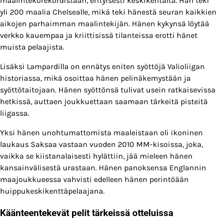
maalintekorekordistaan, erityisesti keskikentältä. Hän teki
yli 200 maalia Chelsealle, mikä teki hänestä seuran kaikkien
aikojen parhaimman maalintekijän. Hänen kykynsä löytää
verkko kauempaa ja kriittisissä tilanteissa erotti hänet
muista pelaajista.
Lisäksi Lampardilla on ennätys eniten syöttöjä Valioliigan
historiassa, mikä osoittaa hänen pelinäkemystään ja
syöttötaitojaan. Hänen syöttönsä tulivat usein ratkaisevissa
hetkissä, auttaen joukkuettaan saamaan tärkeitä pisteitä
liigassa.
Yksi hänen unohtumattomista maaleistaan oli ikoninen
laukaus Saksaa vastaan vuoden 2010 MM-kisoissa, joka,
vaikka se kiistanalaisesti hylättiin, jää mieleen hänen
kansainvälisestä urastaan. Hänen panoksensa Englannin
maajoukkueessa vahvisti edelleen hänen perintöään
huippukeskikenttäpelaajana.
Käänteentekevät pelit tärkeissä otteluissa