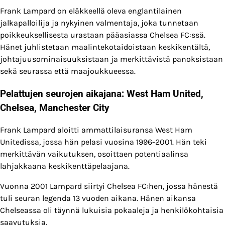
Frank Lampard on eläkkeellä oleva englantilainen
jalkapalloilija ja nykyinen valmentaja, joka tunnetaan
poikkeuksellisesta urastaan pääasiassa Chelsea FC:ssä.
Hänet juhlistetaan maalintekotaidoistaan keskikentältä,
johtajuusominaisuuksistaan ja merkittävistä panoksistaan
sekä seurassa että maajoukkueessa.
Pelattujen seurojen aikajana: West Ham United,
Chelsea, Manchester City
Frank Lampard aloitti ammattilaisuransa West Ham
Unitedissa, jossa hän pelasi vuosina 1996-2001. Hän teki
merkittävän vaikutuksen, osoittaen potentiaalinsa
lahjakkaana keskikenttäpelaajana.
Vuonna 2001 Lampard siirtyi Chelsea FC:hen, jossa hänestä
tuli seuran legenda 13 vuoden aikana. Hänen aikansa
Chelseassa oli täynnä lukuisia pokaaleja ja henkilökohtaisia
saavutuksia.