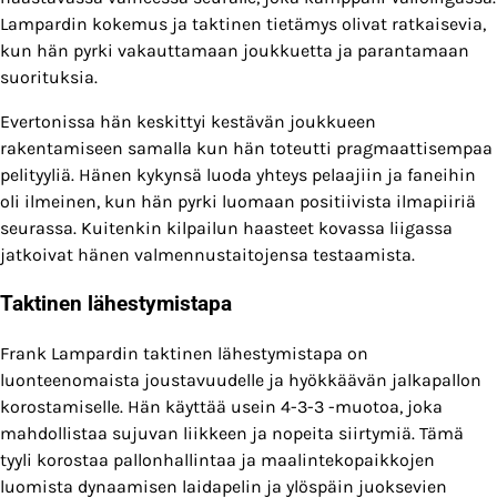
Lampardin kokemus ja taktinen tietämys olivat ratkaisevia,
kun hän pyrki vakauttamaan joukkuetta ja parantamaan
suorituksia.
Evertonissa hän keskittyi kestävän joukkueen
rakentamiseen samalla kun hän toteutti pragmaattisempaa
pelityyliä. Hänen kykynsä luoda yhteys pelaajiin ja faneihin
oli ilmeinen, kun hän pyrki luomaan positiivista ilmapiiriä
seurassa. Kuitenkin kilpailun haasteet kovassa liigassa
jatkoivat hänen valmennustaitojensa testaamista.
Taktinen lähestymistapa
Frank Lampardin taktinen lähestymistapa on
luonteenomaista joustavuudelle ja hyökkäävän jalkapallon
korostamiselle. Hän käyttää usein 4-3-3 -muotoa, joka
mahdollistaa sujuvan liikkeen ja nopeita siirtymiä. Tämä
tyyli korostaa pallonhallintaa ja maalintekopaikkojen
luomista dynaamisen laidapelin ja ylöspäin juoksevien