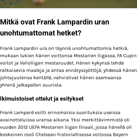
Mitkä ovat Frank Lampardin uran
unohtumattomat hetket?
Frank Lampardin ura on täynnä unohtumattomia hetkiä,
mukaan lukien hänen voittonsa Mestarien liigassa, FA Cupin
voitot ja Valioliigan mestaruudet. Hänen kykynsä tehdä
ratkaisevia maaleja ja antaa ennätyssyöttöjä, yhdessä hänen
johtajuutensa kentällä, vahvistivat hänen asemaansa
yhtenä jalkapallon suurista.
Ikimuistoiset ottelut ja esitykset
Frank Lampard esitti erinomaisia suorituksia useissa
avainotteluissa uransa aikana. Yksi merkittävimmistä oli
vuoden 2012 UEFA Mestarien liigan finaali, jossa hänellä oli
keskeinen rooli Chelsean historiallisessa voitossa Bayern