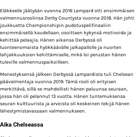
Eläkkeelle jäätyään vuonna 2016 Lampard otti ensimmäisen
valmennusroolinsa Derby Countysta vuonna 2018. Hän johti
joukkuetta Championshipin pudotuspelifinaaliin
ensimmäisellä kaudellaan, osoittaen kykynsä motivoida ja
kehittää pelaajia. Hänen aikansa Derbyssä oli
luonteenomaista hyökkäävälle jalkapallolle ja nuorten
lahjakkuuksien kehittämiselle, mikä loi perustan hänen
tuleville valmennuspaikoilleen.
Menestyksensä jälkeen Derbyssä Lampardista tuli Chelsean
päävalmentaja vuonna 2019. Tämä rooli oli erityisen
merkittävä, sillä se mahdollisti hänen paluunsa seuraan,
jossa hän oli pelannut 13 vuotta. Hänen tuntemuksensa
seuran kulttuurista ja arvoista oli keskeinen tekijä hänen
lähestymistavassaan valmennukseen.
Aika Chelseassa