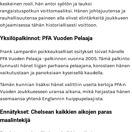
keskeinen rooli, hän antoi syötön ja laukoi
rangaistuspotkun voittomaaliksi. Hänen johtajuutensa ja
rauhallisuutensa paineen alla olivat elintärkeitä joukkueen
ohjaamisessa tähän historiallisesti voittoon.
Yksilöpalkinnot: PFA Vuoden Pelaaja
Frank Lampardin poikkeukselliset esitykset toivat hänelle
PFA Vuoden Pelaaja -palkinnon vuonna 2005. Tämä palkinto
tunnusti hänet liigan parhaana pelaajana, korostaen hänen
vaikutustaan ja panoksiaan kyseisellä kaudella.
Tämän kunnian lisäksi hänet valittiin useita kertoja PFA:n
Vuoden Joukkueeseen uransa aikana, mikä heijastaa hänen
asemaansa yhtenä Englannin huippupelaajista.
Ennätykset: Chelsean kaikkien aikojen paras
maalintekijä