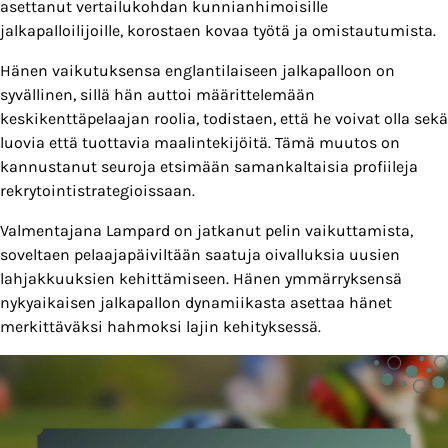
asettanut vertailukohdan kunnianhimoisille
jalkapalloilijoille, korostaen kovaa työtä ja omistautumista.
Hänen vaikutuksensa englantilaiseen jalkapalloon on
syvällinen, sillä hän auttoi määrittelemään
keskikenttäpelaajan roolia, todistaen, että he voivat olla sekä
luovia että tuottavia maalintekijöitä. Tämä muutos on
kannustanut seuroja etsimään samankaltaisia profiileja
rekrytointistrategioissaan.
Valmentajana Lampard on jatkanut pelin vaikuttamista,
soveltaen pelaajapäiviltään saatuja oivalluksia uusien
lahjakkuuksien kehittämiseen. Hänen ymmärryksensä
nykyaikaisen jalkapallon dynamiikasta asettaa hänet
merkittäväksi hahmoksi lajin kehityksessä.