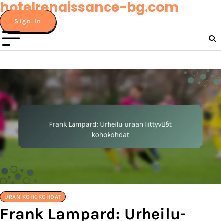
hotelrenaissance-bg.com
Skip
to
Sign In
content
URAN KOHOKOHDAT
Frank Lampard: Urheilu-