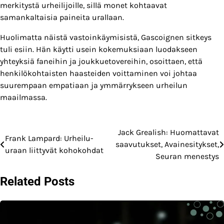
merkitystä urheilijoille, sillä monet kohtaavat
samankaltaisia paineita urallaan.
Huolimatta näistä vastoinkäymisistä, Gascoignen sitkeys
tuli esiin. Hän käytti usein kokemuksiaan luodakseen
yhteyksiä faneihin ja joukkuetovereihin, osoittaen, että
henkilökohtaisten haasteiden voittaminen voi johtaa
suurempaan empatiaan ja ymmärrykseen urheilun
maailmassa.
Jack Grealish: Huomattavat
Post
Frank Lampard: Urheilu-
saavutukset, Avainesitykset,
uraan liittyvät kohokohdat
navigation
Seuran menestys
Related Posts