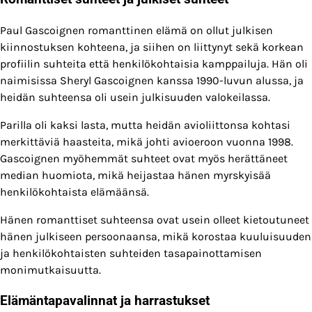
Paul Gascoignen romanttinen elämä on ollut julkisen
kiinnostuksen kohteena, ja siihen on liittynyt sekä korkean
profiilin suhteita että henkilökohtaisia kamppailuja. Hän oli
naimisissa Sheryl Gascoignen kanssa 1990-luvun alussa, ja
heidän suhteensa oli usein julkisuuden valokeilassa.
Parilla oli kaksi lasta, mutta heidän avioliittonsa kohtasi
merkittäviä haasteita, mikä johti avioeroon vuonna 1998.
Gascoignen myöhemmät suhteet ovat myös herättäneet
median huomiota, mikä heijastaa hänen myrskyisää
henkilökohtaista elämäänsä.
Hänen romanttiset suhteensa ovat usein olleet kietoutuneet
hänen julkiseen persoonaansa, mikä korostaa kuuluisuuden
ja henkilökohtaisten suhteiden tasapainottamisen
monimutkaisuutta.
Elämäntapavalinnat ja harrastukset