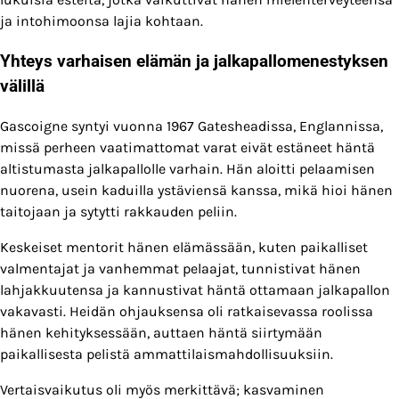
ja intohimoonsa lajia kohtaan.
Yhteys varhaisen elämän ja jalkapallomenestyksen
välillä
Gascoigne syntyi vuonna 1967 Gatesheadissa, Englannissa,
missä perheen vaatimattomat varat eivät estäneet häntä
altistumasta jalkapallolle varhain. Hän aloitti pelaamisen
nuorena, usein kaduilla ystäviensä kanssa, mikä hioi hänen
taitojaan ja sytytti rakkauden peliin.
Keskeiset mentorit hänen elämässään, kuten paikalliset
valmentajat ja vanhemmat pelaajat, tunnistivat hänen
lahjakkuutensa ja kannustivat häntä ottamaan jalkapallon
vakavasti. Heidän ohjauksensa oli ratkaisevassa roolissa
hänen kehityksessään, auttaen häntä siirtymään
paikallisesta pelistä ammattilaismahdollisuuksiin.
Vertaisvaikutus oli myös merkittävä; kasvaminen