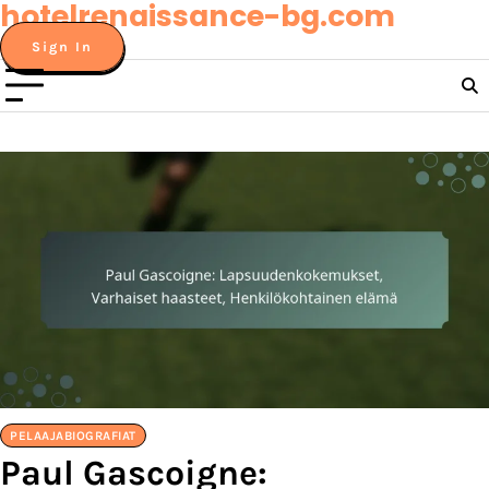
hotelrenaissance-bg.com
Skip
to
Sign In
content
PELAAJABIOGRAFIAT
Paul Gascoigne: