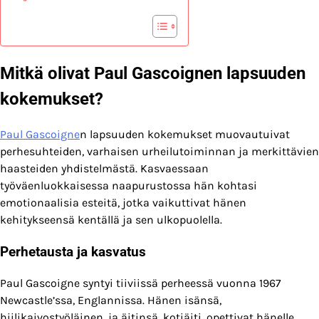
Mitkä olivat Paul Gascoignen lapsuuden
kokemukset?
Paul Gascoigne
n lapsuuden kokemukset muovautuivat
perhesuhteiden, varhaisen urheilutoiminnan ja merkittävien
haasteiden yhdistelmästä. Kasvaessaan
työväenluokkaisessa naapurustossa hän kohtasi
emotionaalisia esteitä, jotka vaikuttivat hänen
kehitykseensä kentällä ja sen ulkopuolella.
Perhetausta ja kasvatus
Paul Gascoigne syntyi tiiviissä perheessä vuonna 1967
Newcastle’ssa, Englannissa. Hänen isänsä,
hiilikaivostyöläinen, ja äitinsä, kotiäiti, opettivat hänelle