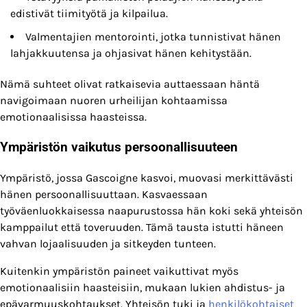
edistivät tiimityötä ja kilpailua.
Valmentajien mentorointi, jotka tunnistivat hänen
lahjakkuutensa ja ohjasivat hänen kehitystään.
Nämä suhteet olivat ratkaisevia auttaessaan häntä
navigoimaan nuoren urheilijan kohtaamissa
emotionaalisissa haasteissa.
Ympäristön vaikutus persoonallisuuteen
Ympäristö, jossa Gascoigne kasvoi, muovasi merkittävästi
hänen persoonallisuuttaan. Kasvaessaan
työväenluokkaisessa naapurustossa hän koki sekä yhteisön
kamppailut että toveruuden. Tämä tausta istutti häneen
vahvan lojaalisuuden ja sitkeyden tunteen.
Kuitenkin ympäristön paineet vaikuttivat myös
emotionaalisiin haasteisiin, mukaan lukien ahdistus- ja
epävarmuuskohtaukset. Yhteisön tuki ja
henkilökohtaiset