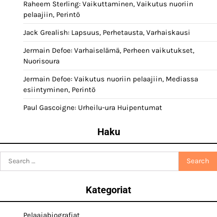
Raheem Sterling: Vaikuttaminen, Vaikutus nuoriin
pelaajiin, Perintö
Jack Grealish: Lapsuus, Perhetausta, Varhaiskausi
Jermain Defoe: Varhaiselämä, Perheen vaikutukset,
Nuorisoura
Jermain Defoe: Vaikutus nuoriin pelaajiin, Mediassa
esiintyminen, Perintö
Paul Gascoigne: Urheilu-ura Huipentumat
Haku
Search
for:
Kategoriat
Pelaajabiografiat