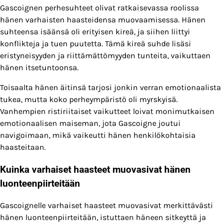
Gascoignen perhesuhteet olivat ratkaisevassa roolissa
hänen varhaisten haasteidensa muovaamisessa. Hänen
suhteensa isäänsä oli erityisen kireä, ja siihen liittyi
konflikteja ja tuen puutetta. Tämä kireä suhde lisäsi
eristyneisyyden ja riittämättömyyden tunteita, vaikuttaen
hänen itsetuntoonsa.
Toisaalta hänen äitinsä tarjosi jonkin verran emotionaalista
tukea, mutta koko perheympäristö oli myrskyisä.
Vanhempien ristiriitaiset vaikutteet loivat monimutkaisen
emotionaalisen maiseman, jota Gascoigne joutui
navigoimaan, mikä vaikeutti hänen henkilökohtaisia
haasteitaan.
Kuinka varhaiset haasteet muovasivat hänen
luonteenpiirteitään
Gascoignelle varhaiset haasteet muovasivat merkittävästi
hänen luonteenpiirteitään, istuttaen häneen sitkeyttä ja