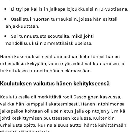
Liittyi paikallisiin jalkapallojoukkueisiin 10-vuotiaana.
Osallistui nuorten turnauksiin, joissa hän esitteli
lahjakkuuttaan.
Sai tunnustusta scouteilta, mikä johti
mahdollisuuksiin ammattilaisklubeissa.
Nämä kokemukset eivät ainoastaan kehittäneet hänen
urheilullisia kykyjään, vaan myös edistivät kuulumisen ja
tarkoituksen tunnetta hänen elämässään.
Koulutuksen vaikutus hänen kehitykseensä
Koulutuksella oli merkittävä rooli Gascoignen kasvussa,
vaikka hän kamppaili akateemisesti. Hänen intohimonsa
jalkapalloa kohtaan oli usein etusijalla opintojen yli, mikä
johti keskittymisen puutteeseen koulussa. Kuitenkin
urheilusta opittu kurinalaisuus auttoi häntä kehittämään