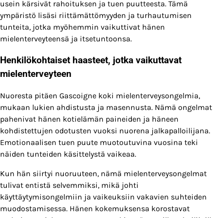
usein kärsivät rahoituksen ja tuen puutteesta. Tämä
ympäristö lisäsi riittämättömyyden ja turhautumisen
tunteita, jotka myöhemmin vaikuttivat hänen
mielenterveyteensä ja itsetuntoonsa.
Henkilökohtaiset haasteet, jotka vaikuttavat
mielenterveyteen
Nuoresta pitäen Gascoigne koki mielenterveysongelmia,
mukaan lukien ahdistusta ja masennusta. Nämä ongelmat
pahenivat hänen kotielämän paineiden ja häneen
kohdistettujen odotusten vuoksi nuorena jalkapalloilijana.
Emotionaalisen tuen puute muotoutuvina vuosina teki
näiden tunteiden käsittelystä vaikeaa.
Kun hän siirtyi nuoruuteen, nämä mielenterveysongelmat
tulivat entistä selvemmiksi, mikä johti
käyttäytymisongelmiin ja vaikeuksiin vakavien suhteiden
muodostamisessa. Hänen kokemuksensa korostavat