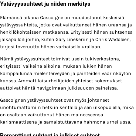
Ystävyyssuhteet ja niiden merkitys
Elämänsä aikana Gascoigne on muodostanut keskeisiä
ystävyyssuhteita, jotka ovat vaikuttaneet hänen uraansa ja
henkilökohtaiseen matkaansa. Erityisesti hänen suhteensa
jalkapalloilijoihin, kuten Gary Linekeriin ja Chris Waddleen,
tarjosi toveruutta hänen varhaisella urallaan.
Nämä ystävyyssuhteet toimivat usein tukiverkostona,
erityisesti vaikeina aikoina, mukaan lukien hänen
kamppailunsa mielenterveyden ja päihteiden väärinkäytön
kanssa. Ammattilaisurheilijoiden yhteiset kokemukset
auttoivat häntä navigoimaan julkisuuden paineissa.
Gascoignen ystävyyssuhteet ovat myös johtaneet
unohtumattomiin hetkiin kentällä ja sen ulkopuolella, mikä
on osaltaan vaikuttanut hänen maineeseensa
karismaattisena ja samaistuttavana hahmona urheilussa.
Romanttiset suhteet ja julkiset suhteet