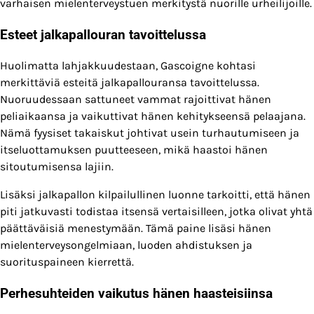
varhaisen mielenterveystuen merkitystä nuorille urheilijoille.
Esteet jalkapallouran tavoittelussa
Huolimatta lahjakkuudestaan, Gascoigne kohtasi
merkittäviä esteitä jalkapallouransa tavoittelussa.
Nuoruudessaan sattuneet vammat rajoittivat hänen
peliaikaansa ja vaikuttivat hänen kehitykseensä pelaajana.
Nämä fyysiset takaiskut johtivat usein turhautumiseen ja
itseluottamuksen puutteeseen, mikä haastoi hänen
sitoutumisensa lajiin.
Lisäksi jalkapallon kilpailullinen luonne tarkoitti, että hänen
piti jatkuvasti todistaa itsensä vertaisilleen, jotka olivat yhtä
päättäväisiä menestymään. Tämä paine lisäsi hänen
mielenterveysongelmiaan, luoden ahdistuksen ja
suorituspaineen kierrettä.
Perhesuhteiden vaikutus hänen haasteisiinsa