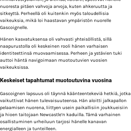
nuoresta pitäen vahvoja arvoja, kuten ahkeruutta ja
sitkeyttä. Perheellä oli kuitenkin myös taloudellisia
vaikeuksia, mikä loi haastavan ympäristön nuorelle
Gascoignelle.
Hänen kasvatuksensa oli vahvasti yhteisöllistä, sillä
naapurustolla oli keskeinen rooli hänen varhaisen
identiteettinsä muovaamisessa. Perheen ja ystävien tuki
auttoi häntä navigoimaan muotoutuvien vuosien
vaikeuksissa.
Keskeiset tapahtumat muotoutuvina vuosina
Gascoignen lapsuus oli täynnä käänteentekeviä hetkiä, jotka
vaikuttivat hänen tulevaisuuteensa. Hän aloitti jalkapallon
pelaamisen nuorena, liittyen usein paikallisiin joukkueisiin
ja hioen taitojaan Newcastle’n kaduilla. Tämä varhainen
osallistuminen urheiluun tarjosi hänelle kanavan
energialleen ja tunteilleen.