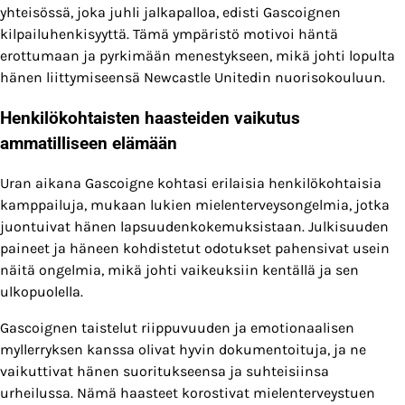
yhteisössä, joka juhli jalkapalloa, edisti Gascoignen
kilpailuhenkisyyttä. Tämä ympäristö motivoi häntä
erottumaan ja pyrkimään menestykseen, mikä johti lopulta
hänen liittymiseensä Newcastle Unitedin nuorisokouluun.
Henkilökohtaisten haasteiden vaikutus
ammatilliseen elämään
Uran aikana Gascoigne kohtasi erilaisia henkilökohtaisia
kamppailuja, mukaan lukien mielenterveysongelmia, jotka
juontuivat hänen lapsuudenkokemuksistaan. Julkisuuden
paineet ja häneen kohdistetut odotukset pahensivat usein
näitä ongelmia, mikä johti vaikeuksiin kentällä ja sen
ulkopuolella.
Gascoignen taistelut riippuvuuden ja emotionaalisen
myllerryksen kanssa olivat hyvin dokumentoituja, ja ne
vaikuttivat hänen suoritukseensa ja suhteisiinsa
urheilussa. Nämä haasteet korostivat mielenterveystuen