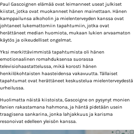
Paul Gascoignen elämää ovat leimanneet useat julkiset
kiistat, jotka ovat muokanneet hänen mainettaan. Hänen
kamppailunsa alkoholin ja mielenterveyden kanssa ovat
johtaneet lukemattomiin tapahtumiin, jotka ovat
herättäneet median huomiota, mukaan lukien arvaamaton
käytös ja oikeudelliset ongelmat.
Yksi merkittävimmistä tapahtumista oli hänen
emotionaalinen romahduksensa suorassa
televisiohaastattelussa, mikä korosti hänen
henkilökohtaisten haasteidensa vakavuutta. Tällaiset
tapahtumat ovat herättäneet keskustelua mielenterveydestä
urheilussa.
Huolimatta näistä kiistoista, Gascoigne on pysynyt monien
fanien rakastamana hahmona, ja häntä pidetään usein
traagisena sankarina, jonka lahjakkuus ja karisma
resonoivat edelleen yleisön kanssa.