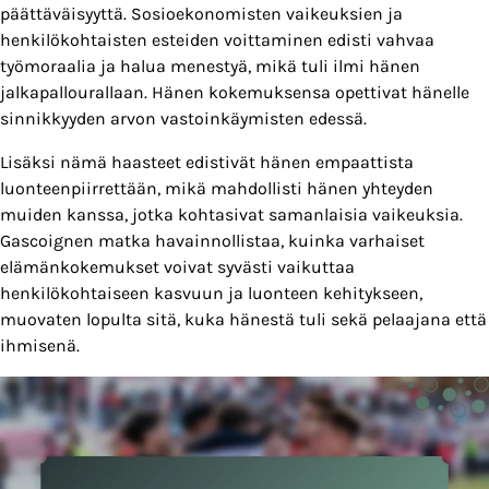
päättäväisyyttä. Sosioekonomisten vaikeuksien ja
henkilökohtaisten esteiden voittaminen edisti vahvaa
työmoraalia ja halua menestyä, mikä tuli ilmi hänen
jalkapallourallaan. Hänen kokemuksensa opettivat hänelle
sinnikkyyden arvon vastoinkäymisten edessä.
Lisäksi nämä haasteet edistivät hänen empaattista
luonteenpiirrettään, mikä mahdollisti hänen yhteyden
muiden kanssa, jotka kohtasivat samanlaisia vaikeuksia.
Gascoignen matka havainnollistaa, kuinka varhaiset
elämänkokemukset voivat syvästi vaikuttaa
henkilökohtaiseen kasvuun ja luonteen kehitykseen,
muovaten lopulta sitä, kuka hänestä tuli sekä pelaajana että
ihmisenä.