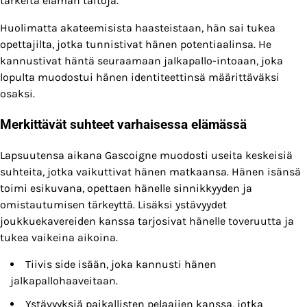
tärkeitä elämän taitoja.
Huolimatta akateemisista haasteistaan, hän sai tukea
opettajilta, jotka tunnistivat hänen potentiaalinsa. He
kannustivat häntä seuraamaan jalkapallo-intoaan, joka
lopulta muodostui hänen identiteettinsä määrittäväksi
osaksi.
Merkittävät suhteet varhaisessa elämässä
Lapsuutensa aikana Gascoigne muodosti useita keskeisiä
suhteita, jotka vaikuttivat hänen matkaansa. Hänen isänsä
toimi esikuvana, opettaen hänelle sinnikkyyden ja
omistautumisen tärkeyttä. Lisäksi ystävyydet
joukkuekavereiden kanssa tarjosivat hänelle toveruutta ja
tukea vaikeina aikoina.
Tiivis side isään, joka kannusti hänen
jalkapallohaaveitaan.
Ystävyyksiä paikallisten pelaajien kanssa, jotka