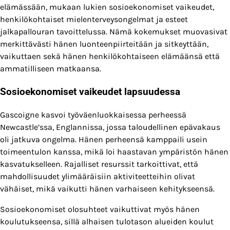
elämässään, mukaan lukien sosioekonomiset vaikeudet,
henkilökohtaiset mielenterveysongelmat ja esteet
jalkapallouran tavoittelussa. Nämä kokemukset muovasivat
merkittävästi hänen luonteenpiirteitään ja sitkeyttään,
vaikuttaen sekä hänen henkilökohtaiseen elämäänsä että
ammatilliseen matkaansa.
Sosioekonomiset vaikeudet lapsuudessa
Gascoigne kasvoi työväenluokkaisessa perheessä
Newcastle’ssa, Englannissa, jossa taloudellinen epävakaus
oli jatkuva ongelma. Hänen perheensä kamppaili usein
toimeentulon kanssa, mikä loi haastavan ympäristön hänen
kasvatukselleen. Rajalliset resurssit tarkoittivat, että
mahdollisuudet ylimääräisiin aktiviteetteihin olivat
vähäiset, mikä vaikutti hänen varhaiseen kehitykseensä.
Sosioekonomiset olosuhteet vaikuttivat myös hänen
koulutukseensa, sillä alhaisen tulotason alueiden koulut