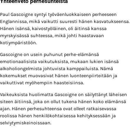
Yhteenveto perhesuhteista
Paul Gascoigne syntyi työväenluokkaiseen perheeseen
Englannissa, mikä vaikutti suuresti hänen kasvatukseensa.
Hänen isänsä, kaivostyöläinen, oli äitinsä kanssa
myrskyisässä suhteessa, mikä johti haastavaan
kotiympäristöön.
Gascoigne on usein puhunut perhe-elämänsä
emotionaalisista vaikutuksista, mukaan lukien isänsä
alkoholiongelmista johtuvista kamppailuista. Nämä
kokemukset muovasivat hänen luonteenpiirteitään ja
vaikuttivat myöhempiin haasteisiinsa.
Vaikeuksista huolimatta Gascoigne on säilyttänyt läheisen
siteen äitiinsä, joka on ollut tukena hänen koko elämänsä
ajan. Hänen perhesuhteensa ovat olleet ratkaisevassa
roolissa hänen henkilökohtaisessa kehityksessään ja
selviytymiskeinoissaan.