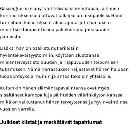
Gascoigne on elänyt vaihtelevaa elämäntapaa, ja hänen
kiinnostuksensa ulottuvat jalkapallon ulkopuolelle. Hänet
tunnetaan kalastuksen rakastajana, jota hän usein
mainitsee terapeuttisena pakokeinona julkisuuden
paineista.
Lisäksi hän on osallistunut erilaisiin
hyväntekeväisyystoimiin, käyttäen alustaansa
mielenterveystietoisuuden ja riippuvuuden toipumisen
tukemiseen. Nämä harrastukset heijastavat hänen haluaan
luoda yhteyksiä muihin ja antaa takaisin yhteisölle.
Kuitenkin hänen elämäntapavalintansa ovat myös
sisältäneet kamppailuja päihteiden väärinkäytön kanssa,
mikä on vaikuttanut hänen terveyteensä ja hyvinvointiinsa
vuosien varrella.
Julkiset kiistat ja merkittävät tapahtumat