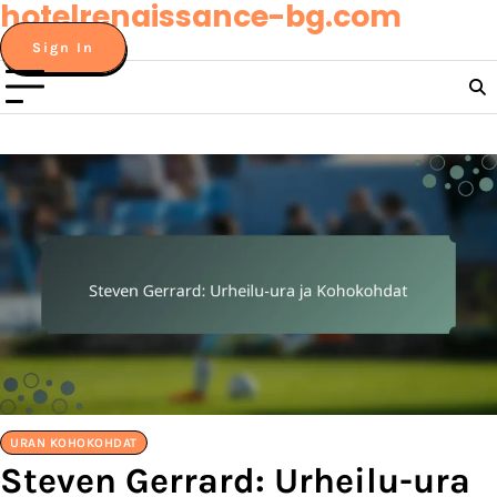
hotelrenaissance-bg.com
Skip
to
Sign In
content
URAN KOHOKOHDAT
Steven Gerrard: Urheilu-ura