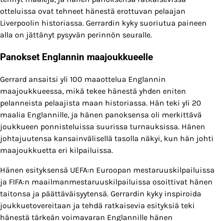
otteluissa ovat tehneet hänestä erottuvan pelaajan
Liverpoolin historiassa. Gerrardin kyky suoriutua paineen
alla on jättänyt pysyvän perinnön seuralle.
Panokset Englannin maajoukkueelle
Gerrard ansaitsi yli 100 maaottelua Englannin
maajoukkueessa, mikä tekee hänestä yhden eniten
pelanneista pelaajista maan historiassa. Hän teki yli 20
maalia Englannille, ja hänen panoksensa oli merkittävä
joukkueen ponnisteluissa suurissa turnauksissa. Hänen
johtajuutensa kansainvälisellä tasolla näkyi, kun hän johti
maajoukkuetta eri kilpailuissa.
Hänen esityksensä UEFA:n Euroopan mestaruuskilpailuissa
ja FIFA:n maailmanmestaruuskilpailuissa osoittivat hänen
taitonsa ja päättäväisyytensä. Gerrardin kyky inspiroida
joukkuetovereitaan ja tehdä ratkaisevia esityksiä teki
hänestä tärkeän voimavaran Englannille hänen