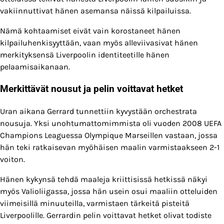
vakiinnuttivat hänen asemansa näissä kilpailuissa.
Nämä kohtaamiset eivät vain korostaneet hänen
kilpailuhenkisyyttään, vaan myös alleviivasivat hänen
merkityksensä Liverpoolin identiteetille hänen
pelaamisaikanaan.
Merkittävät nousut ja pelin voittavat hetket
Uran aikana Gerrard tunnettiin kyvystään orchestrata
nousuja. Yksi unohtumattomimmista oli vuoden 2008 UEFA
Champions Leaguessa Olympique Marseillen vastaan, jossa
hän teki ratkaisevan myöhäisen maalin varmistaakseen 2-1
voiton.
Hänen kykynsä tehdä maaleja kriittisissä hetkissä näkyi
myös Valioliigassa, jossa hän usein osui maaliin otteluiden
viimeisillä minuuteilla, varmistaen tärkeitä pisteitä
Liverpoolille. Gerrardin pelin voittavat hetket olivat todiste