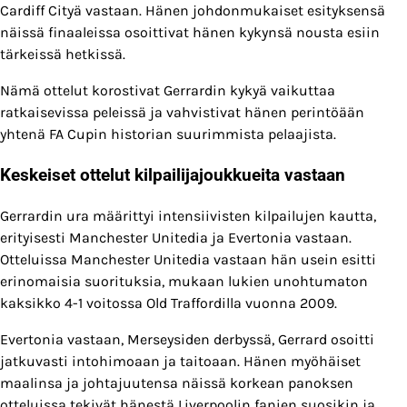
Cardiff Cityä vastaan. Hänen johdonmukaiset esityksensä
näissä finaaleissa osoittivat hänen kykynsä nousta esiin
tärkeissä hetkissä.
Nämä ottelut korostivat Gerrardin kykyä vaikuttaa
ratkaisevissa peleissä ja vahvistivat hänen perintöään
yhtenä FA Cupin historian suurimmista pelaajista.
Keskeiset ottelut kilpailijajoukkueita vastaan
Gerrardin ura määrittyi intensiivisten kilpailujen kautta,
erityisesti Manchester Unitedia ja Evertonia vastaan.
Otteluissa Manchester Unitedia vastaan hän usein esitti
erinomaisia suorituksia, mukaan lukien unohtumaton
kaksikko 4-1 voitossa Old Traffordilla vuonna 2009.
Evertonia vastaan, Merseysiden derbyssä, Gerrard osoitti
jatkuvasti intohimoaan ja taitoaan. Hänen myöhäiset
maalinsa ja johtajuutensa näissä korkean panoksen
otteluissa tekivät hänestä Liverpoolin fanien suosikin ja