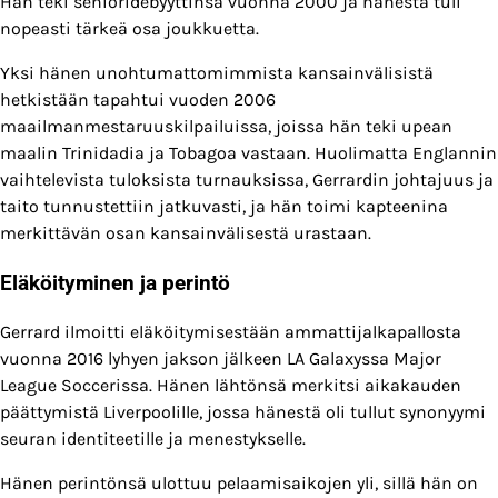
Hän teki senioridebyyttinsä vuonna 2000 ja hänestä tuli
nopeasti tärkeä osa joukkuetta.
Yksi hänen unohtumattomimmista kansainvälisistä
hetkistään tapahtui vuoden 2006
maailmanmestaruuskilpailuissa, joissa hän teki upean
maalin Trinidadia ja Tobagoa vastaan. Huolimatta Englannin
vaihtelevista tuloksista turnauksissa, Gerrardin johtajuus ja
taito tunnustettiin jatkuvasti, ja hän toimi kapteenina
merkittävän osan kansainvälisestä urastaan.
Eläköityminen ja perintö
Gerrard ilmoitti eläköitymisestään ammattijalkapallosta
vuonna 2016 lyhyen jakson jälkeen LA Galaxyssa Major
League Soccerissa. Hänen lähtönsä merkitsi aikakauden
päättymistä Liverpoolille, jossa hänestä oli tullut synonyymi
seuran identiteetille ja menestykselle.
Hänen perintönsä ulottuu pelaamisaikojen yli, sillä hän on