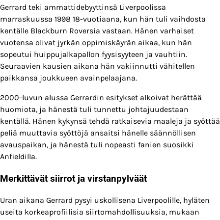
Gerrard teki ammattidebyyttinsä Liverpoolissa
marraskuussa 1998 18-vuotiaana, kun hän tuli vaihdosta
kentälle Blackburn Roversia vastaan. Hänen varhaiset
vuotensa olivat jyrkän oppimiskäyrän aikaa, kun hän
sopeutui huippujalkapallon fyysisyyteen ja vauhtiin.
Seuraavien kausien aikana hän vakiinnutti vähitellen
paikkansa joukkueen avainpelaajana.
2000-luvun alussa Gerrardin esitykset alkoivat herättää
huomiota, ja hänestä tuli tunnettu johtajuudestaan
kentällä. Hänen kykynsä tehdä ratkaisevia maaleja ja syöttää
peliä muuttavia syöttöjä ansaitsi hänelle säännöllisen
avauspaikan, ja hänestä tuli nopeasti fanien suosikki
Anfieldilla.
Merkittävät siirrot ja virstanpylväät
Uran aikana Gerrard pysyi uskollisena Liverpoolille, hyläten
useita korkeaprofiilisia siirtomahdollisuuksia, mukaan