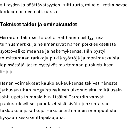
sitkeyden ja päättäväisyyden kulttuuria, mikä oli ratkaisevaa
korkean paineen otteluissa.
Tekniset taidot ja ominaisuudet
Gerrardin tekniset taidot olivat hänen pelityylinsä
tunnusmerkki, ja ne ilmensivät hänen poikkeuksellista
syöttövalikoimaansa ja näkemyksensä. Hän pystyi
toimittamaan tarkkoja pitkiä syöttöjä ja monimutkaisia
läpisyöttöjä, jotka pystyivät murtamaan puolustuksen
linjoja.
Hänen voimakkaat kaukolaukauksensa tekivät hänestä
jatkuvan uhan rangaistusalueen ulkopuolelta, mikä usein
johti upeisiin maaleihin. Lisäksi Gerrardin vahvat
puolustukselliset panokset sisälsivät ajankohtaisia
taklauksia ja katkoja, mikä osoitti hänen monipuolista
kykyään keskikenttäpelaajana.