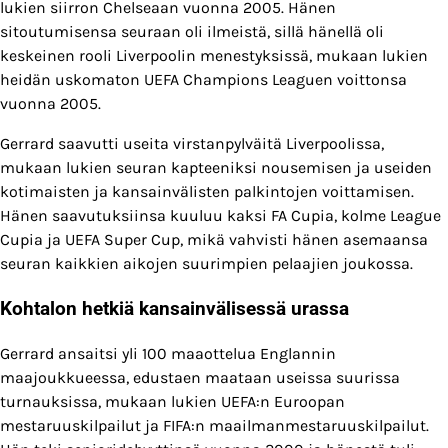
lukien siirron Chelseaan vuonna 2005. Hänen
sitoutumisensa seuraan oli ilmeistä, sillä hänellä oli
keskeinen rooli Liverpoolin menestyksissä, mukaan lukien
heidän uskomaton UEFA Champions Leaguen voittonsa
vuonna 2005.
Gerrard saavutti useita virstanpylväitä Liverpoolissa,
mukaan lukien seuran kapteeniksi nousemisen ja useiden
kotimaisten ja kansainvälisten palkintojen voittamisen.
Hänen saavutuksiinsa kuuluu kaksi FA Cupia, kolme League
Cupia ja UEFA Super Cup, mikä vahvisti hänen asemaansa
seuran kaikkien aikojen suurimpien pelaajien joukossa.
Kohtalon hetkiä kansainvälisessä urassa
Gerrard ansaitsi yli 100 maaottelua Englannin
maajoukkueessa, edustaen maataan useissa suurissa
turnauksissa, mukaan lukien UEFA:n Euroopan
mestaruuskilpailut ja FIFA:n maailmanmestaruuskilpailut.