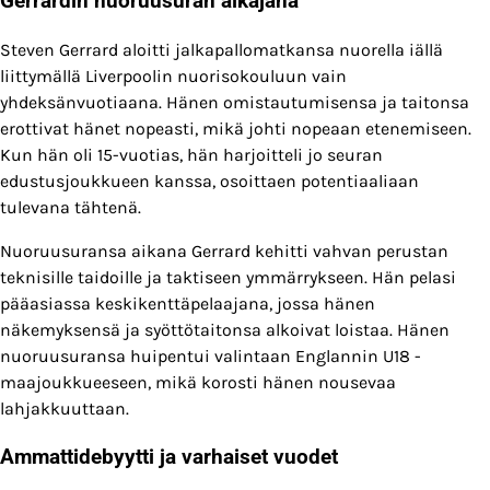
Gerrardin nuoruusuran aikajana
Steven Gerrard aloitti jalkapallomatkansa nuorella iällä
liittymällä Liverpoolin nuorisokouluun vain
yhdeksänvuotiaana. Hänen omistautumisensa ja taitonsa
erottivat hänet nopeasti, mikä johti nopeaan etenemiseen.
Kun hän oli 15-vuotias, hän harjoitteli jo seuran
edustusjoukkueen kanssa, osoittaen potentiaaliaan
tulevana tähtenä.
Nuoruusuransa aikana Gerrard kehitti vahvan perustan
teknisille taidoille ja taktiseen ymmärrykseen. Hän pelasi
pääasiassa keskikenttäpelaajana, jossa hänen
näkemyksensä ja syöttötaitonsa alkoivat loistaa. Hänen
nuoruusuransa huipentui valintaan Englannin U18 -
maajoukkueeseen, mikä korosti hänen nousevaa
lahjakkuuttaan.
Ammattidebyytti ja varhaiset vuodet