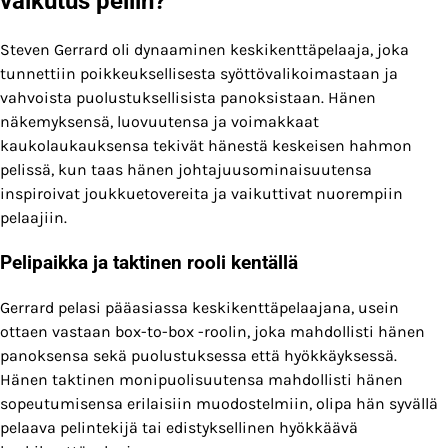
vaikutus peliin?
Steven Gerrard oli dynaaminen keskikenttäpelaaja, joka
tunnettiin poikkeuksellisesta syöttövalikoimastaan ja
vahvoista puolustuksellisista panoksistaan. Hänen
näkemyksensä, luovuutensa ja voimakkaat
kaukolaukauksensa tekivät hänestä keskeisen hahmon
pelissä, kun taas hänen johtajuusominaisuutensa
inspiroivat joukkuetovereita ja vaikuttivat nuorempiin
pelaajiin.
Pelipaikka ja taktinen rooli kentällä
Gerrard pelasi pääasiassa keskikenttäpelaajana, usein
ottaen vastaan box-to-box -roolin, joka mahdollisti hänen
panoksensa sekä puolustuksessa että hyökkäyksessä.
Hänen taktinen monipuolisuutensa mahdollisti hänen
sopeutumisensa erilaisiin muodostelmiin, olipa hän syvällä
pelaava pelintekijä tai edistyksellinen hyökkäävä