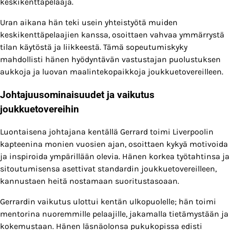
keskikenttäpelaaja.
Uran aikana hän teki usein yhteistyötä muiden
keskikenttäpelaajien kanssa, osoittaen vahvaa ymmärrystä
tilan käytöstä ja liikkeestä. Tämä sopeutumiskyky
mahdollisti hänen hyödyntävän vastustajan puolustuksen
aukkoja ja luovan maalintekopaikkoja joukkuetovereilleen.
Johtajuusominaisuudet ja vaikutus
joukkuetovereihin
Luontaisena johtajana kentällä Gerrard toimi Liverpoolin
kapteenina monien vuosien ajan, osoittaen kykyä motivoida
ja inspiroida ympärillään olevia. Hänen korkea työtahtinsa ja
sitoutumisensa asettivat standardin joukkuetovereilleen,
kannustaen heitä nostamaan suoritustasoaan.
Gerrardin vaikutus ulottui kentän ulkopuolelle; hän toimi
mentorina nuoremmille pelaajille, jakamalla tietämystään ja
kokemustaan. Hänen läsnäolonsa pukukopissa edisti