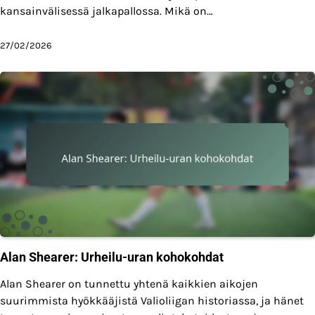
kansainvälisessä jalkapallossa. Mikä on…
27/02/2026
Alan Shearer: Urheilu-uran kohokohdat
Alan Shearer on tunnettu yhtenä kaikkien aikojen
suurimmista hyökkääjistä Valioliigan historiassa, ja hänet