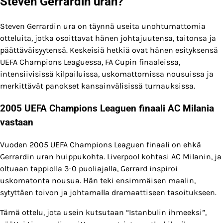
Steven Gerrardin uran?
Steven Gerrardin ura on täynnä useita unohtumattomia
otteluita, jotka osoittavat hänen johtajuutensa, taitonsa ja
päättäväisyytensä. Keskeisiä hetkiä ovat hänen esityksensä
UEFA Champions Leaguessa, FA Cupin finaaleissa,
intensiivisissä kilpailuissa, uskomattomissa nousuissa ja
merkittävät panokset kansainvälisissä turnauksissa.
2005 UEFA Champions Leaguen finaali AC Milania
vastaan
Vuoden 2005 UEFA Champions Leaguen finaali on ehkä
Gerrardin uran huippukohta. Liverpool kohtasi AC Milanin, ja
oltuaan tappiolla 3-0 puoliajalla, Gerrard inspiroi
uskomatonta nousua. Hän teki ensimmäisen maalin,
sytyttäen toivon ja johtamalla dramaattiseen tasoitukseen.
Tämä ottelu, jota usein kutsutaan “Istanbulin ihmeeksi”,