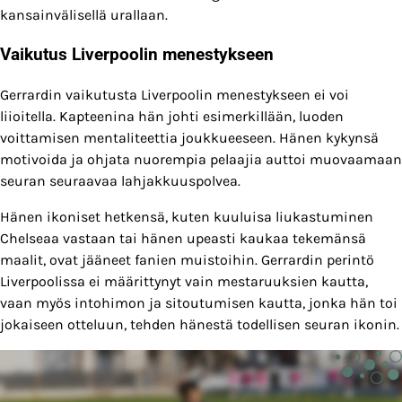
kansainvälisellä urallaan.
Vaikutus Liverpoolin menestykseen
Gerrardin vaikutusta Liverpoolin menestykseen ei voi
liioitella. Kapteenina hän johti esimerkillään, luoden
voittamisen mentaliteettia joukkueeseen. Hänen kykynsä
motivoida ja ohjata nuorempia pelaajia auttoi muovaamaan
seuran seuraavaa lahjakkuuspolvea.
Hänen ikoniset hetkensä, kuten kuuluisa liukastuminen
Chelseaa vastaan tai hänen upeasti kaukaa tekemänsä
maalit, ovat jääneet fanien muistoihin. Gerrardin perintö
Liverpoolissa ei määrittynyt vain mestaruuksien kautta,
vaan myös intohimon ja sitoutumisen kautta, jonka hän toi
jokaiseen otteluun, tehden hänestä todellisen seuran ikonin.