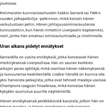
joukossa.
Kotimaisten kunnianosoitusten lisäksi Gerrard sai FWA:n
vuoden jalkapalloilija -palkinnon, mikä korosti hänen
vaikutustaan peliin. Hänen johtajuusominaisuutensa
tunnustettiin, kun hänet nimettiin Liverpoolin kapteeniksi,
rooli, jonka hän omaksui omistautumisella ja intohimolla.
Uran aikana pidetyt ennätykset
Gerrardilla on useita ennätyksiä, jotka korostavat hänen
merkityksensä Liverpoolissa. Hän on seuran kaikkien
aikojen paras syöttäjä, mikä osoittaa hänen näkemyksensä
ja luovuutensa keskikentällä. Lisäksi hänellä on kunnia olla
yksi harvoista pelaajista, jotka ovat tehneet maaleja useissa
Champions Leaguen finaaleissa, mikä korostaa hänen
kykyään suoriutua suurilla näyttämöillä.
Hänen ennätyksensä peräkkäisistä kausista, jolloin hän on
tehnyt maaleja, ja hänen panoksensa ratkaisevissa