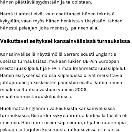
hänen päättäväisyydestään ja taidoistaan.
Nämä tilanteet eivät vain osoittaneet hänen teknisiä
kykyjään, vaan myös hänen henkistä sitkeyttään, tehden
hänestä pelaajan, joka menestyi paineen alla.
Vaikuttavat esitykset kansainvälisissä turnauksissa
Kansainvälisellä näyttämöllä Gerrard edusti Englantia
useissa turnauksissa, mukaan lukien UEFA:n Euroopan
mestaruuskilpailut ja FIFA:n maailmanmestaruuskilpailut.
Hänen esityksensä näissä kilpailuissa olivat merkittäviä
johtajuuden ja keskeisten panosten osalta, kuten hänen
maalinsa Ruotsia vastaan vuoden 2006
maailmanmestaruuskilpailuissa.
Huolimatta Englannin vaikeuksista kansainvälisissä
turnauksissa, Gerrardin kyky suoriutua korkealla tasolla oli
ilmeinen. Hän toimi usein kapteenina, ohjaten nuorempia
pelaajia ja tarjoten kokemusta ratkaisevissa otteluissa.