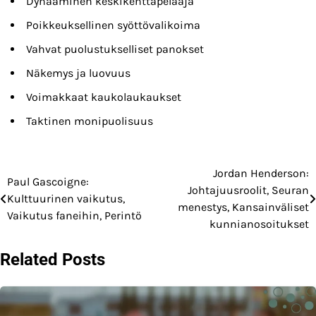
Dynaaminen keskikenttäpelaaja
Poikkeuksellinen syöttövalikoima
Vahvat puolustukselliset panokset
Näkemys ja luovuus
Voimakkaat kaukolaukaukset
Taktinen monipuolisuus
Jordan Henderson:
Post
Paul Gascoigne:
Johtajuusroolit, Seuran
Kulttuurinen vaikutus,
navigation
menestys, Kansainväliset
Vaikutus faneihin, Perintö
kunnianosoitukset
Related Posts