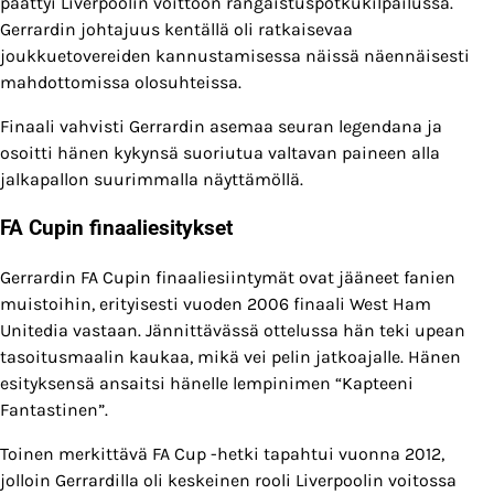
päättyi Liverpoolin voittoon rangaistuspotkukilpailussa.
Gerrardin johtajuus kentällä oli ratkaisevaa
joukkuetovereiden kannustamisessa näissä näennäisesti
mahdottomissa olosuhteissa.
Finaali vahvisti Gerrardin asemaa seuran legendana ja
osoitti hänen kykynsä suoriutua valtavan paineen alla
jalkapallon suurimmalla näyttämöllä.
FA Cupin finaaliesitykset
Gerrardin FA Cupin finaaliesiintymät ovat jääneet fanien
muistoihin, erityisesti vuoden 2006 finaali West Ham
Unitedia vastaan. Jännittävässä ottelussa hän teki upean
tasoitusmaalin kaukaa, mikä vei pelin jatkoajalle. Hänen
esityksensä ansaitsi hänelle lempinimen “Kapteeni
Fantastinen”.
Toinen merkittävä FA Cup -hetki tapahtui vuonna 2012,
jolloin Gerrardilla oli keskeinen rooli Liverpoolin voitossa