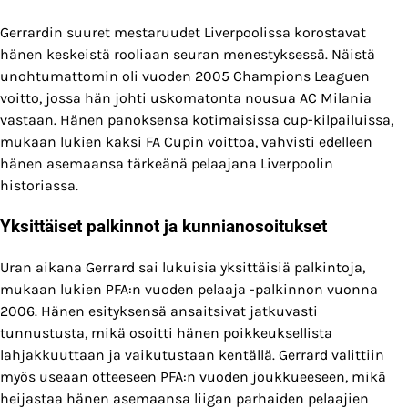
Gerrardin suuret mestaruudet Liverpoolissa korostavat
hänen keskeistä rooliaan seuran menestyksessä. Näistä
unohtumattomin oli vuoden 2005 Champions Leaguen
voitto, jossa hän johti uskomatonta nousua AC Milania
vastaan. Hänen panoksensa kotimaisissa cup-kilpailuissa,
mukaan lukien kaksi FA Cupin voittoa, vahvisti edelleen
hänen asemaansa tärkeänä pelaajana Liverpoolin
historiassa.
Yksittäiset palkinnot ja kunnianosoitukset
Uran aikana Gerrard sai lukuisia yksittäisiä palkintoja,
mukaan lukien PFA:n vuoden pelaaja -palkinnon vuonna
2006. Hänen esityksensä ansaitsivat jatkuvasti
tunnustusta, mikä osoitti hänen poikkeuksellista
lahjakkuuttaan ja vaikutustaan kentällä. Gerrard valittiin
myös useaan otteeseen PFA:n vuoden joukkueeseen, mikä
heijastaa hänen asemaansa liigan parhaiden pelaajien